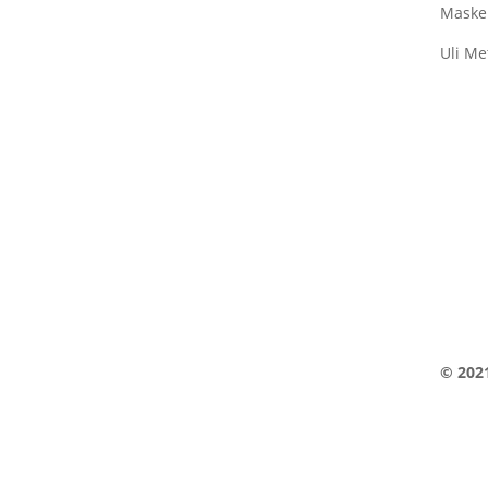
Maske
Uli Me
Verein
Mitgli
© 202