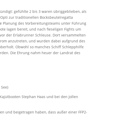
ündigt: gefühlte 2 bis 3 waren übriggeblieben, als
 Opti zur traditionellen Bocksbeutelregatta
ie Planung des Vorbereitungsteams unter Führung
oote lagen bereit, und nach fieseligen Fights um
z vor der Erlabrunner Schleuse. Dort versammelten
trom anzutreten, und wurden dabei aufgrund des
berholt. Obwohl so manches Schiff Schlepphilfe
erden. Die Ehrung nahm heuer der Landrat des
 See)
 Kajütbooten Stephan Haas und bei den Jollen
lfen und beigetragen haben, dass außer einer FFP2-