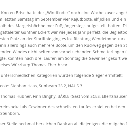
9 Knoten Brise hatte der „Windfinder“ noch eine Woche zuvor angek
m letzten Samstag im September vier Kajütboote, elf Jollen und ein
alb des Margetshöchheimer Fußgängerstegs aufgestellt hatten. D
gattaleiter Günther Eckert war wie jedes Jahr perfekt, die Begleitb
sten Platz an der Startlinie ging es los Richtung Wendetonne kur
dann allerdings auch mehrere Boote, um den Rückweg gegen den S
enden Windes nicht selten von vorbeiziehenden Schmetterlingen ü
gte, konnten nach drei Läufen am Sonntag die Gewinner gekürt w
reises Würzburg Thomas Eberth vor.
 unterschiedlichen Kategorien wurden folgende Sieger ermittelt:
oote: Stephan Haas, Sunbeam 26.2, NAUS 3
: Thomas Hübner, Finn Dinghy, BÄRLE (Gast vom SCES, Ellertshäuser
reinspokal als Gewinner des schnellsten Laufes erhielten bei den
 Steinborn.
ser Stelle nochmal herzlichen Dank an all diejenigen, die mitgeho