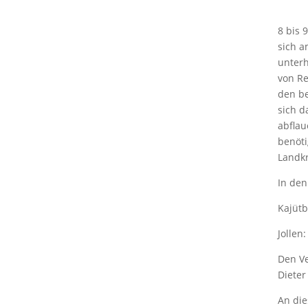
8 bis 
sich a
unterh
von Re
den be
sich 
abflau
benöti
Landk
In den
Kajütb
Jollen
Den Ve
Dieter
An die