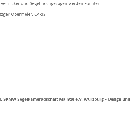
 Verklicker und Segel hochgezogen werden konnten!
tzger-Obermeier, CARIS
Termine & Neuigkeiten
Ausbildung & Jugend
Regelwerk &
ederbereich
1, SKMW Segelkameradschaft Maintal e.V. Würzburg – Design un