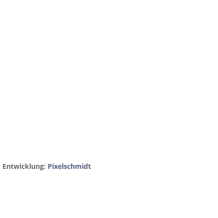
 Gebühren
Kontakt & Vorstand
d Entwicklung:
Pixelschmidt